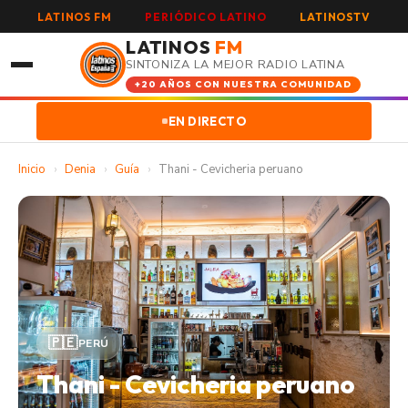
LATINOS FM
PERIÓDICO LATINO
LATINOSTV
LATINOS
FM
SINTONIZA LA MEJOR RADIO LATINA
+20 AÑOS CON NUESTRA COMUNIDAD
EN DIRECTO
Inicio
›
Denia
›
Guía
›
Thani - Cevicheria peruano
🇵🇪
PERÚ
Thani - Cevicheria peruano