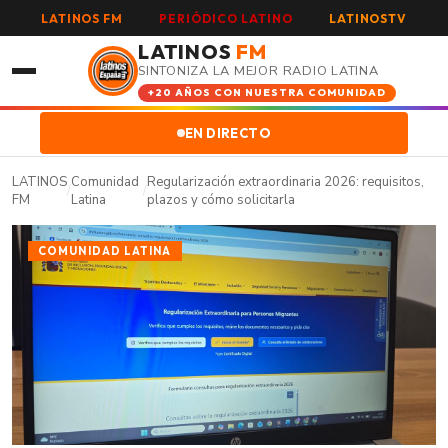
LATINOS FM
PERIÓDICO LATINO
LATINOSTV
LATINOS
FM
SINTONIZA LA MEJOR RADIO LATINA
+20 AÑOS CON NUESTRA COMUNIDAD
EN DIRECTO
LATINOS
Comunidad
Regularización extraordinaria 2026: requisitos,
/
/
FM
Latina
plazos y cómo solicitarla
COMUNIDAD LATINA