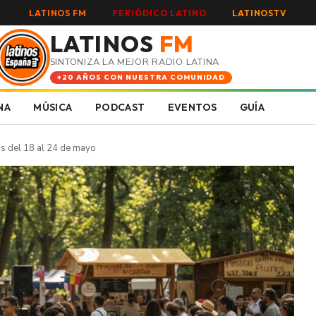
LATINOS FM
PERIÓDICO LATINO
LATINOSTV
LATINOS
FM
SINTONIZA LA MEJOR RADIO LATINA
+20 AÑOS CON NUESTRA COMUNIDAD
NA
MÚSICA
PODCAST
EVENTOS
GUÍA
s del 18 al 24 de mayo