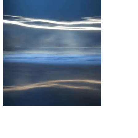
Miles buscan sabor latino
cada día
. No te quedes fuera.
Añade tu restaurante
GUÍA · ESPAÑA