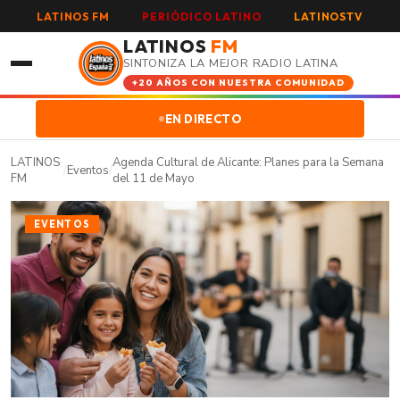
LATINOS FM
PERIÓDICO LATINO
LATINOSTV
LATINOS
FM
SINTONIZA LA MEJOR RADIO LATINA
+20 AÑOS CON NUESTRA COMUNIDAD
EN DIRECTO
LATINOS
Agenda Cultural de Alicante: Planes para la Semana
/
Eventos
/
FM
del 11 de Mayo
EVENTOS