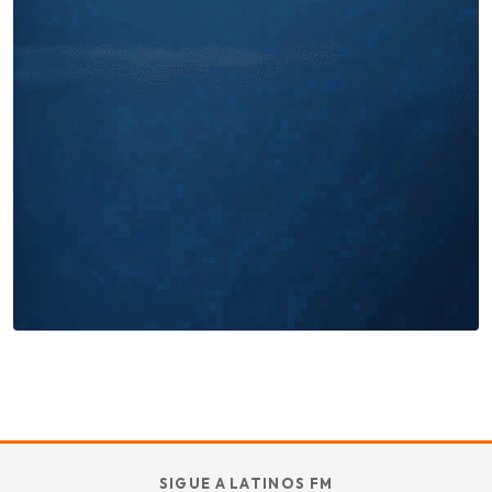
Miles buscan sabor latino
cada día
. No te quedes fuera.
Añade tu restaurante
GUÍA · ESPAÑA
SABOR
TU
SIGUE A LATINOS FM