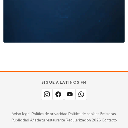
Miles buscan sabor latino
cada día
. No te quedes fuera.
Añade tu restaurante
GUÍA · ESPAÑA
SABOR
TU
SIGUE A LATINOS FM
MERECE
aquí.
ESTAR
Aviso legal
·
Política de privacidad
·
Política de cookies
·
Emisoras
·
Publicidad
·
Añade tu restaurante
·
Regularización 2026
·
Contacto