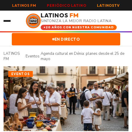
LATINOS FM
PERIÓDICO LATINO
LATINOSTV
LATINOS
FM
SINTONIZA LA MEJOR RADIO LATINA
+20 AÑOS CON NUESTRA COMUNIDAD
EN DIRECTO
LATINOS
Agenda cultural en Dénia: planes desde el 25 de
/
Eventos
/
FM
mayo
EVENTOS