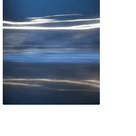
Miles buscan sabor latino
cada día
. No te quedes fuera.
Añade tu restaurante
GUÍA · ESPAÑA