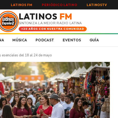
LATINOS FM
PERIÓDICO LATINO
LATINOSTV
LATINOS
FM
SINTONIZA LA MEJOR RADIO LATINA
+20 AÑOS CON NUESTRA COMUNIDAD
NA
MÚSICA
PODCAST
EVENTOS
GUÍA
s esenciales del 18 al 24 de mayo