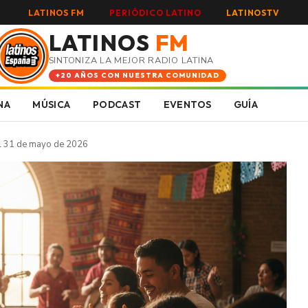
LATINOS FM
PERIÓDICO LATINO
LATINOSTV
LATINOS
FM
SINTONIZA LA MEJOR RADIO LATINA
+20 AÑOS CON NUESTRA COMUNIDAD
NA
MÚSICA
PODCAST
EVENTOS
GUÍA
al 31 de mayo de 2026