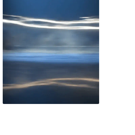
Miles buscan sabor latino
cada día
. No te quedes fuera.
Añade tu restaurante
GUÍA · ESPAÑA