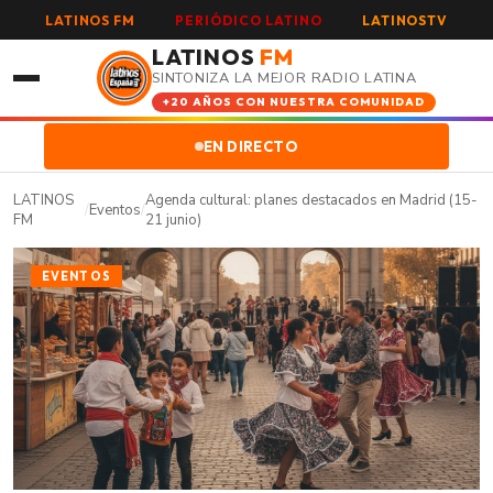
LATINOS FM
PERIÓDICO LATINO
LATINOSTV
LATINOS
FM
SINTONIZA LA MEJOR RADIO LATINA
+20 AÑOS CON NUESTRA COMUNIDAD
EN DIRECTO
LATINOS
Agenda cultural: planes destacados en Madrid (15-
/
Eventos
/
FM
21 junio)
EVENTOS