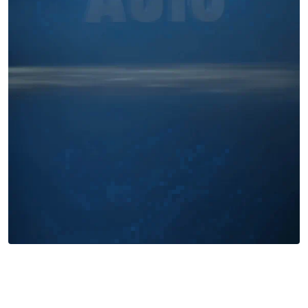
Miles buscan sabor latino
cada día
. No te quedes fuera.
Añade tu restaurante
GUÍA · ESPAÑA