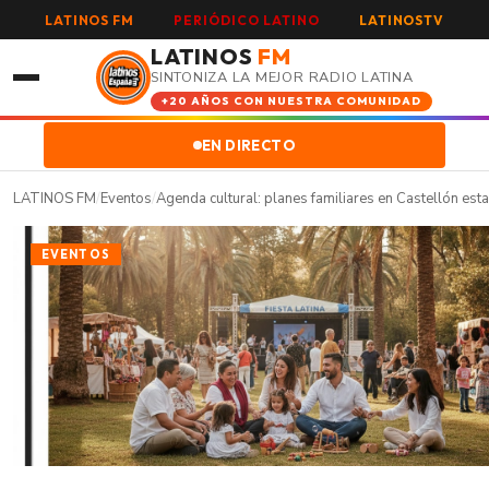
LATINOS FM
PERIÓDICO LATINO
LATINOSTV
LATINOS
FM
SINTONIZA LA MEJOR RADIO LATINA
+20 AÑOS CON NUESTRA COMUNIDAD
EN DIRECTO
LATINOS FM
/
Eventos
/
Agenda cultural: planes familiares en Castellón es
EVENTOS