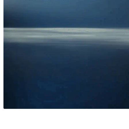
Miles buscan sabor latino
cada día
. No te quedes fuera.
Añade tu restaurante
GUÍA · ESPAÑA