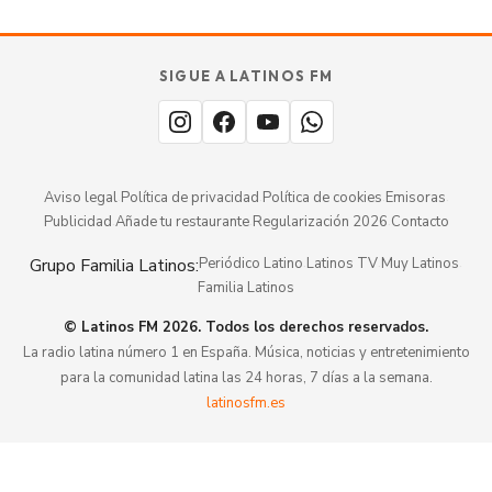
SABOR
TU
SIGUE A LATINOS FM
MERECE
aquí.
ESTAR
Aviso legal
·
Política de privacidad
·
Política de cookies
·
Emisoras
·
Publicidad
·
Añade tu restaurante
·
Regularización 2026
·
Contacto
Grupo Familia Latinos:
Periódico Latino
·
Latinos TV
·
Muy Latinos
·
Familia Latinos
© Latinos FM 2026. Todos los derechos reservados.
La radio latina número 1 en España. Música, noticias y entretenimiento
para la comunidad latina las 24 horas, 7 días a la semana.
latinosfm.es
tu restaurante aquí