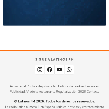
cada día
. No te quedes fuera.
Añade tu restaurante
GUÍA · ESPAÑA
SABOR
TU
SIGUE A LATINOS FM
MERECE
aquí.
ESTAR
Aviso legal
·
Política de privacidad
·
Política de cookies
·
Emisoras
·
Publicidad
·
Añade tu restaurante
·
Regularización 2026
·
Contacto
© Latinos FM 2026. Todos los derechos reservados.
La radio latina número 1 en España. Música, noticias y entretenimiento