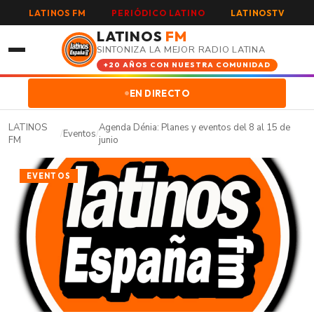
LATINOS FM
PERIÓDICO LATINO
LATINOSTV
LATINOS
FM
SINTONIZA LA MEJOR RADIO LATINA
+20 AÑOS CON NUESTRA COMUNIDAD
EN DIRECTO
LATINOS
Agenda Dénia: Planes y eventos del 8 al 15 de
/
Eventos
/
FM
junio
EVENTOS