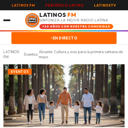
LATINOS FM
PERIÓDICO LATINO
LATINOSTV
LATINOS
FM
SINTONIZA LA MEJOR RADIO LATINA
+20 AÑOS CON NUESTRA COMUNIDAD
EN DIRECTO
LATINOS
Alicante: Cultura y ocio para la primera semana de
/
Eventos
/
FM
mayo
EVENTOS