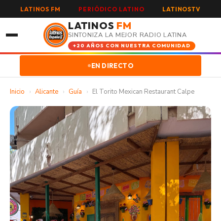
LATINOS FM
PERIÓDICO LATINO
LATINOSTV
LATINOS
FM
SINTONIZA LA MEJOR RADIO LATINA
+20 AÑOS CON NUESTRA COMUNIDAD
EN DIRECTO
Inicio
›
Alicante
›
Guía
›
El Torito Mexican Restaurant Calpe