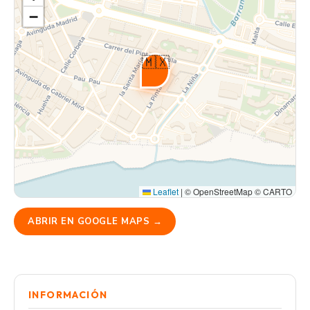
−
🇲🇽
Leaflet
|
© OpenStreetMap © CARTO
ABRIR EN GOOGLE MAPS →
INFORMACIÓN