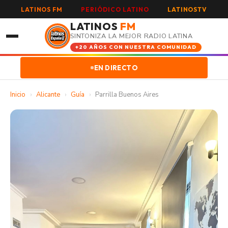
LATINOS FM
PERIÓDICO LATINO
LATINOSTV
LATINOS
FM
SINTONIZA LA MEJOR RADIO LATINA
+20 AÑOS CON NUESTRA COMUNIDAD
EN DIRECTO
Inicio
›
Alicante
›
Guía
›
Parrilla Buenos Aires