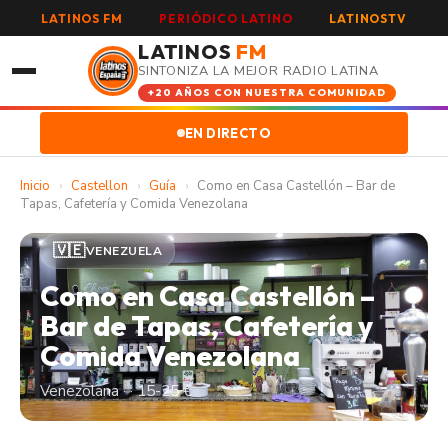
LATINOS FM
PERIÓDICO LATINO
LATINOSTV
LATINOS
FM
SINTONIZA LA MEJOR RADIO LATINA
+20 AÑOS CON NUESTRA COMUNIDAD
EN DIRECTO
Inicio
›
Castellon
›
Guía
›
Como en Casa Castellón – Bar de
Tapas, Cafetería y Comida Venezolana
🇻🇪
VENEZUELA
Como en Casa Castellón –
Bar de Tapas, Cafetería y
Comida Venezolana
Venezolana · · 15-25 €