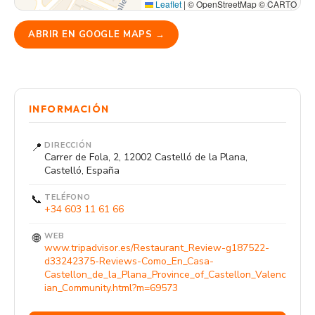
Leaflet
|
© OpenStreetMap © CARTO
ABRIR EN GOOGLE MAPS →
INFORMACIÓN
📍
DIRECCIÓN
Carrer de Fola, 2, 12002 Castelló de la Plana,
Castelló, España
📞
TELÉFONO
+34 603 11 61 66
🌐
WEB
www.tripadvisor.es/Restaurant_Review-g187522-
d33242375-Reviews-Como_En_Casa-
Castellon_de_la_Plana_Province_of_Castellon_Valenc
ian_Community.html?m=69573