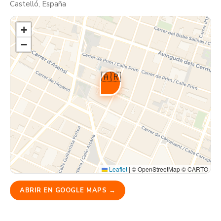
Castelló, España
+
−
🇦🇷
Leaflet
|
© OpenStreetMap © CARTO
ABRIR EN GOOGLE MAPS →