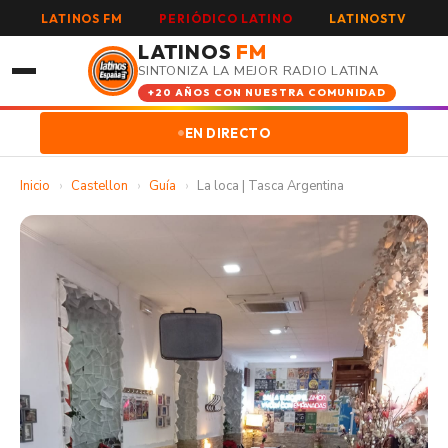
LATINOS FM
PERIÓDICO LATINO
LATINOSTV
LATINOS
FM
SINTONIZA LA MEJOR RADIO LATINA
+20 AÑOS CON NUESTRA COMUNIDAD
EN DIRECTO
Inicio
›
Castellon
›
Guía
›
La loca | Tasca Argentina