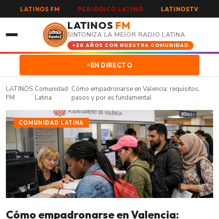
LATINOS FM
PERIÓDICO LATINO
LATINOSTV
LATINOS
FM
SINTONIZA LA MEJOR RADIO LATINA
+20 AÑOS CON NUESTRA COMUNIDAD
EN DIRECTO
LATINOS
Comunidad
Cómo empadronarse en Valencia: requisitos,
/
/
FM
Latina
pasos y por es fundamental
COMUNIDAD LATINA
Cómo empadronarse en Valencia: