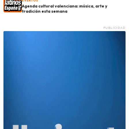
EVENTOS
Agenda cultural valenciana: música, arte y
tradición esta semana
PUBLICIDAD