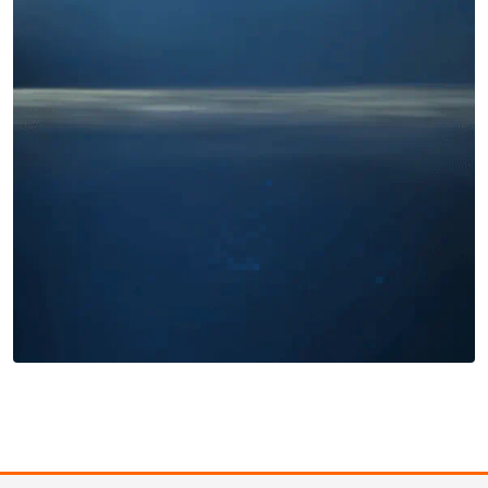
Miles buscan sabor latino
cada día
. No te quedes fuera.
Añade tu restaurante
GUÍA · ESPAÑA