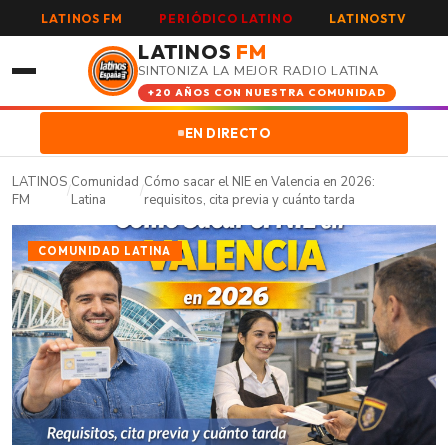
LATINOS FM
PERIÓDICO LATINO
LATINOSTV
LATINOS
FM
SINTONIZA LA MEJOR RADIO LATINA
+20 AÑOS CON NUESTRA COMUNIDAD
EN DIRECTO
LATINOS
Comunidad
Cómo sacar el NIE en Valencia en 2026:
/
/
FM
Latina
requisitos, cita previa y cuánto tarda
COMUNIDAD LATINA