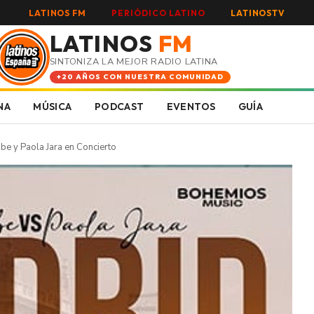
LATINOS FM
PERIÓDICO LATINO
LATINOSTV
LATINOS
FM
SINTONIZA LA MEJOR RADIO LATINA
+20 AÑOS CON NUESTRA COMUNIDAD
NA
MÚSICA
PODCAST
EVENTOS
GUÍA
be y Paola Jara en Concierto