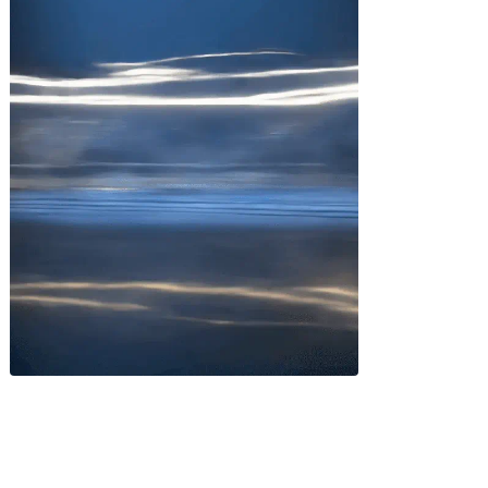
Miles buscan sabor latino
cada día
. No te quedes fuera.
Añade tu restaurante
GUÍA · ESPAÑA