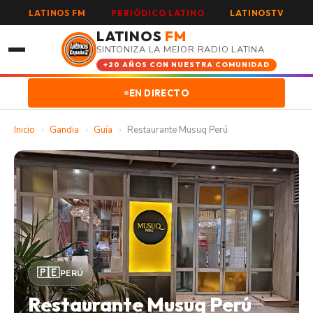
LATINOS FM
PERIÓDICO LATINO
LATINOSTV
LATINOS
FM
SINTONIZA LA MEJOR RADIO LATINA
+20 AÑOS CON NUESTRA COMUNIDAD
EN DIRECTO
Inicio
›
Gandia
›
Guía
›
Restaurante Musuq Perú
🇵🇪
PERÚ
Restaurante Musuq Perú