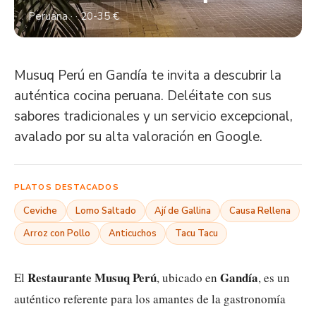
Peruana · · 20-35 €
Musuq Perú en Gandía te invita a descubrir la
auténtica cocina peruana. Deléitate con sus
sabores tradicionales y un servicio excepcional,
avalado por su alta valoración en Google.
PLATOS DESTACADOS
Ceviche
Lomo Saltado
Ají de Gallina
Causa Rellena
Arroz con Pollo
Anticuchos
Tacu Tacu
Restaurante Musuq Perú
Gandía
El
, ubicado en
, es un
auténtico referente para los amantes de la gastronomía