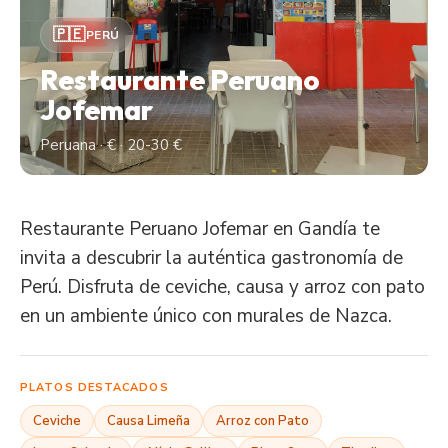
🇵🇪
PERÚ
Restaurante Peruano
Jofemar
Peruana · € · 20-30 €
Restaurante Peruano Jofemar en Gandía te
invita a descubrir la auténtica gastronomía de
Perú. Disfruta de ceviche, causa y arroz con pato
en un ambiente único con murales de Nazca.
PLATOS DESTACADOS
Ceviche
Causa Limeña
Arroz con Pato