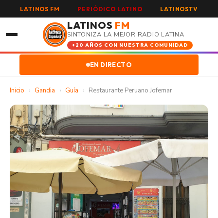
LATINOS FM
PERIÓDICO LATINO
LATINOSTV
LATINOS
FM
SINTONIZA LA MEJOR RADIO LATINA
+20 AÑOS CON NUESTRA COMUNIDAD
EN DIRECTO
Inicio
›
Gandia
›
Guía
›
Restaurante Peruano Jofemar