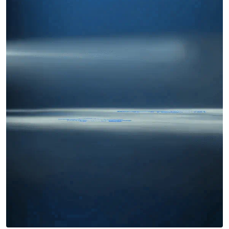
Miles buscan sabor latino
cada día
. No te quedes fuera.
Añade tu restaurante