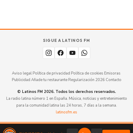
GUÍA · ESPAÑA
SABOR
TU
SIGUE A LATINOS FM
MERECE
aquí.
ESTAR
Aviso legal
·
Política de privacidad
·
Política de cookies
·
Emisoras
·
Publicidad
·
Añade tu restaurante
·
Regularización 2026
·
Contacto
© Latinos FM 2026. Todos los derechos reservados.
La radio latina número 1 en España. Música, noticias y entretenimiento
para la comunidad latina las 24 horas, 7 días a la semana.
latinosfm.es
Valencia
107.9 DAB+