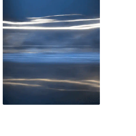
Miles buscan sabor latino
cada día
. No te quedes fuera.
Añade tu restaurante
GUÍA · ESPAÑA