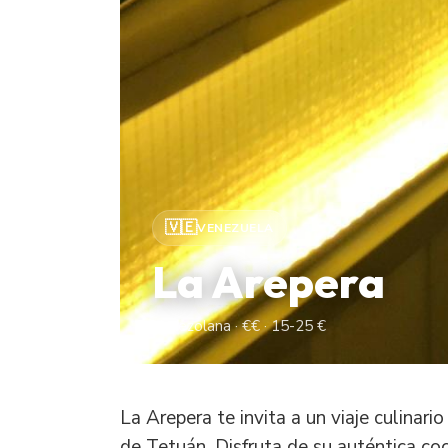
🇻🇪
VENEZUELA
La Arepera
Venezolana · €€ · 15-25 €
La Arepera te invita a un viaje culinari
de Tetuán. Disfruta de su auténtica co