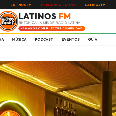
LATINOS FM
PERIÓDICO LATINO
LATINOSTV
LATINOS
FM
SINTONIZA LA MEJOR RADIO LATINA
+20 AÑOS CON NUESTRA COMUNIDAD
NA
MÚSICA
PODCAST
EVENTOS
GUÍA