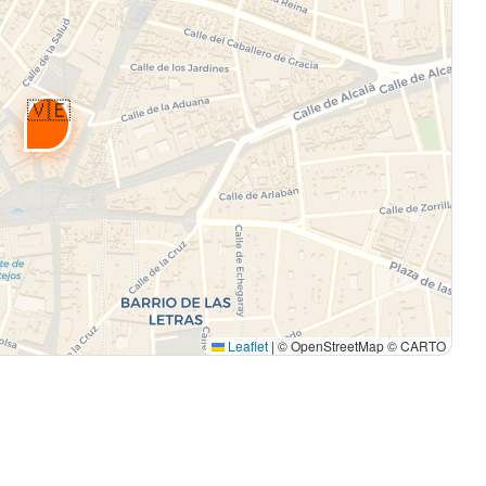
🇻🇪
Leaflet
|
© OpenStreetMap © CARTO