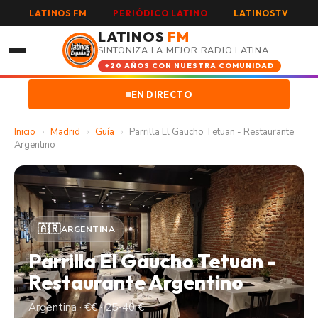
LATINOS FM
PERIÓDICO LATINO
LATINOSTV
LATINOS
FM
SINTONIZA LA MEJOR RADIO LATINA
+20 AÑOS CON NUESTRA COMUNIDAD
EN DIRECTO
Inicio
›
Madrid
›
Guía
›
Parrilla El Gaucho Tetuan - Restaurante
Argentino
🇦🇷
ARGENTINA
Parrilla El Gaucho Tetuan -
Restaurante Argentino
Argentina · €€ · 25-40 €