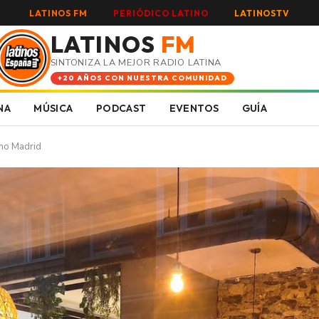
LATINOS FM
PERIÓDICO LATINO
LATINOSTV
LATINOS
FM
SINTONIZA LA MEJOR RADIO LATINA
+20 AÑOS CON NUESTRA COMUNIDAD
NA
MÚSICA
PODCAST
EVENTOS
GUÍA
ino Madrid