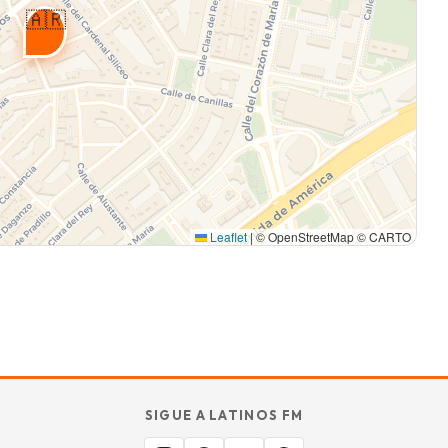
🇦🇷
Leaflet
|
© OpenStreetMap © CARTO
SIGUE A LATINOS FM