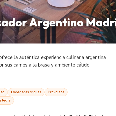
Asador Argentino Madr
rece la auténtica experiencia culinaria argentina
r sus carnes a la brasa y ambiente cálido.
izo
Empanadas criollas
Provoleta
e leche