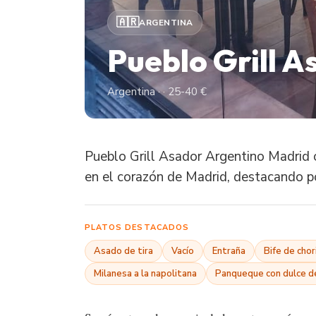
🇦🇷
ARGENTINA
Pueblo Grill 
Argentina · · 25-40 €
Pueblo Grill Asador Argentino Madrid of
en el corazón de Madrid, destacando po
PLATOS DESTACADOS
Asado de tira
Vacío
Entraña
Bife de chor
Milanesa a la napolitana
Panqueque con dulce d