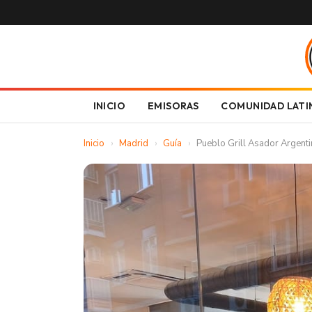
INICIO
EMISORAS
COMUNIDAD LATI
Inicio
›
Madrid
›
Guía
›
Pueblo Grill Asador Argent