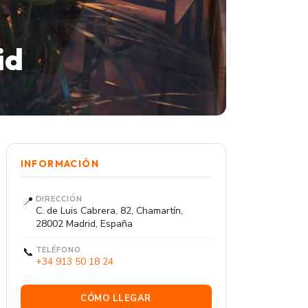
id
INFORMACIÓN
📍
DIRECCIÓN
C. de Luis Cabrera, 82, Chamartín,
28002 Madrid, España
📞
TELÉFONO
+34 913 50 18 24
CÓMO LLEGAR