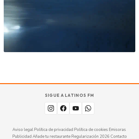
Miles buscan sabor latino
cada día
. No te quedes fuera.
Añade tu restaurante
GUÍA · ESPAÑA
SABOR
TU
SIGUE A LATINOS FM
MERECE
aquí.
ESTAR
Aviso legal
·
Política de privacidad
·
Política de cookies
·
Emisoras
·
Publicidad
·
Añade tu restaurante
·
Regularización 2026
·
Contacto