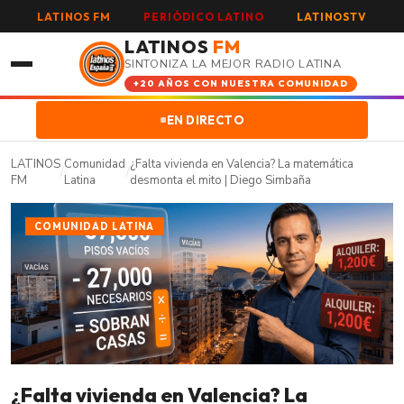
LATINOS FM
PERIÓDICO LATINO
LATINOSTV
LATINOS
FM
SINTONIZA LA MEJOR RADIO LATINA
+20 AÑOS CON NUESTRA COMUNIDAD
EN DIRECTO
LATINOS
Comunidad
¿Falta vivienda en Valencia? La matemática
/
/
FM
Latina
desmonta el mito | Diego Simbaña
COMUNIDAD LATINA
¿Falta vivienda en Valencia? La