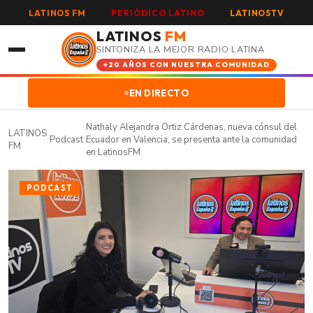
LATINOS FM
PERIÓDICO LATINO
LATINOSTV
LATINOS
FM
SINTONIZA LA MEJOR RADIO LATINA
+20 AÑOS CON NUESTRA COMUNIDAD
EN DIRECTO
Nathaly Alejandra Ortiz Cárdenas, nueva cónsul del
LATINOS
/
Podcast
/
Ecuador en Valencia, se presenta ante la comunidad
FM
en LatinosFM
PODCAST