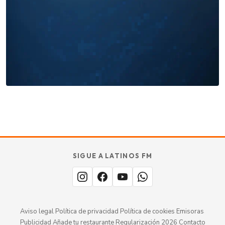
Miles buscan sabor latino
cada día
. No te quedes fuera.
Añade tu restaurante
GUÍA · ESPAÑA
SABOR
TU
SIGUE A LATINOS FM
MERECE
aquí.
ESTAR
Aviso legal
·
Política de privacidad
·
Política de cookies
·
Emisoras
·
Publicidad
·
Añade tu restaurante
·
Regularización 2026
·
Contacto