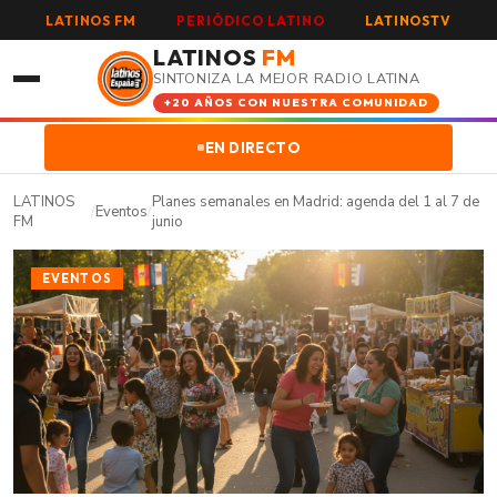
LATINOS FM
PERIÓDICO LATINO
LATINOSTV
LATINOS
FM
SINTONIZA LA MEJOR RADIO LATINA
+20 AÑOS CON NUESTRA COMUNIDAD
EN DIRECTO
LATINOS
Planes semanales en Madrid: agenda del 1 al 7 de
/
Eventos
/
FM
junio
EVENTOS