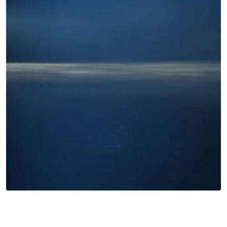
Miles buscan sabor latino
cada día
. No te quedes fuera.
Añade tu restaurante
GUÍA · ESPAÑA