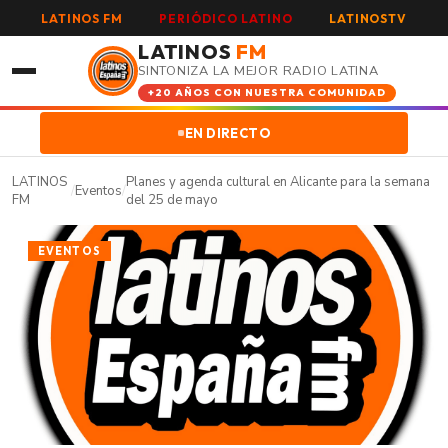
LATINOS FM
PERIÓDICO LATINO
LATINOSTV
LATINOS
FM
SINTONIZA LA MEJOR RADIO LATINA
+20 AÑOS CON NUESTRA COMUNIDAD
EN DIRECTO
LATINOS
Planes y agenda cultural en Alicante para la semana
/
Eventos
/
FM
del 25 de mayo
EVENTOS