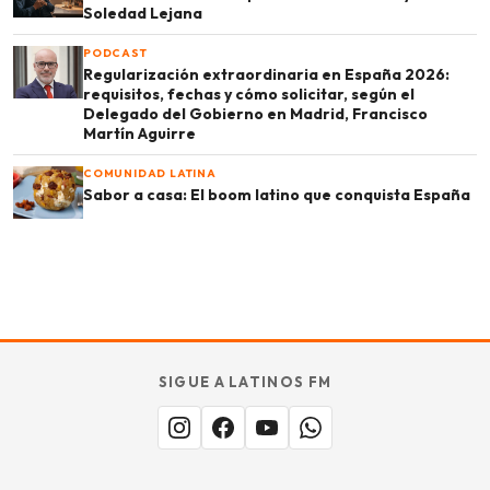
Soledad Lejana
PODCAST
Regularización extraordinaria en España 2026:
requisitos, fechas y cómo solicitar, según el
Miles buscan sabor latino
Delegado del Gobierno en Madrid, Francisco
cada día
. No te quedes fuera.
Martín Aguirre
COMUNIDAD LATINA
Sabor a casa: El boom latino que conquista España
Añade tu restaurante
GUÍA · ESPAÑA
SABOR
TU
SIGUE A LATINOS FM
MERECE
aquí.
ESTAR