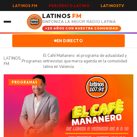
LATINOS FM
PERIÓDICO LATINO
LATINOSTV
LATINOS
FM
SINTONIZA LA MEJOR RADIO LATINA
+20 AÑOS CON NUESTRA COMUNIDAD
EN DIRECTO
El Café Mañanero: el programa de actualidad y
LATINOS
/
Programas
/
entrevistas que marca agenda en la comunidad
FM
latina en Valencia
PROGRAMAS