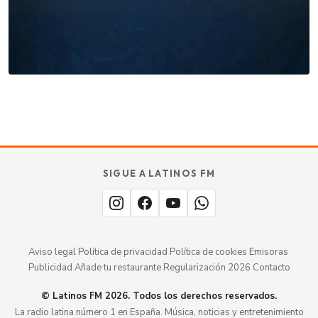
cada día
. No te quedes fuera.
Añade tu restaurante
GUÍA · ESPAÑA
SABOR
TU
SIGUE A LATINOS FM
MERECE
aquí.
ESTAR
Aviso legal
·
Política de privacidad
·
Política de cookies
·
Emisoras
·
Publicidad
·
Añade tu restaurante
·
Regularización 2026
·
Contacto
© Latinos FM 2026. Todos los derechos reservados.
La radio latina número 1 en España. Música, noticias y entretenimiento