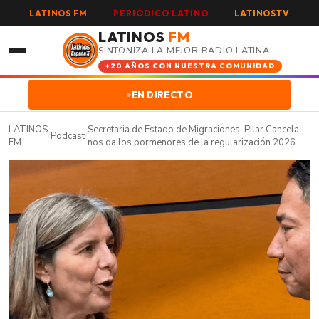
LATINOS FM
PERIÓDICO LATINO
LATINOSTV
LATINOS
FM
SINTONIZA LA MEJOR RADIO LATINA
+20 AÑOS CON NUESTRA COMUNIDAD
EN DIRECTO
LATINOS
Secretaria de Estado de Migraciones, Pilar Cancela,
/
Podcast
/
FM
nos da los pormenores de la regularización 2026