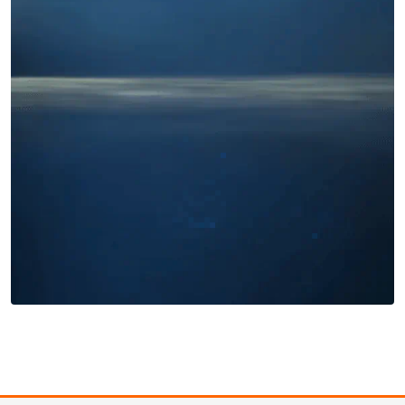
Miles buscan sabor latino
cada día
. No te quedes fuera.
Añade tu restaurante
GUÍA · ESPAÑA