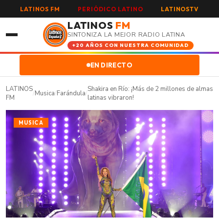
LATINOS FM
PERIÓDICO LATINO
LATINOSTV
LATINOS
FM
SINTONIZA LA MEJOR RADIO LATINA
+20 AÑOS CON NUESTRA COMUNIDAD
EN DIRECTO
LATINOS
Shakira en Río: ¡Más de 2 millones de almas
/
Musica
/
Farándula
/
FM
latinas vibraron!
MUSICA