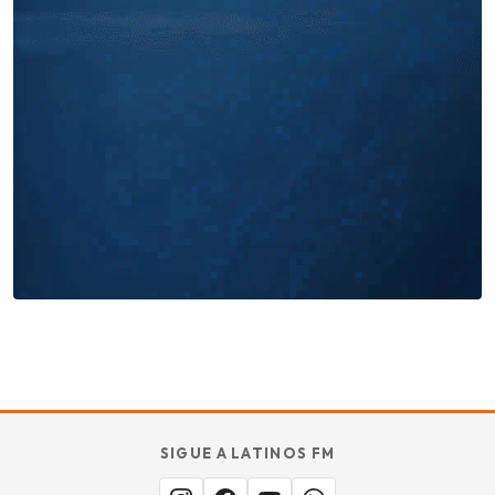
Miles buscan sabor latino
cada día
. No te quedes fuera.
Añade tu restaurante
GUÍA · ESPAÑA
SABOR
TU
SIGUE A LATINOS FM
MERECE