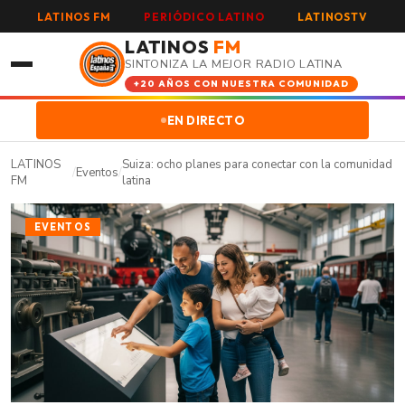
LATINOS FM
PERIÓDICO LATINO
LATINOSTV
LATINOS
FM
SINTONIZA LA MEJOR RADIO LATINA
+20 AÑOS CON NUESTRA COMUNIDAD
EN DIRECTO
LATINOS
Suiza: ocho planes para conectar con la comunidad
/
Eventos
/
FM
latina
EVENTOS