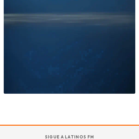
Miles buscan sabor latino
cada día
. No te quedes fuera.
Añade tu restaurante
GUÍA · ESPAÑA
SABOR
TU
SIGUE A LATINOS FM