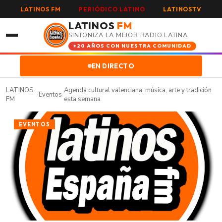
LATINOS FM
PERIÓDICO LATINO
LATINOSTV
LATINOS
FM
SINTONIZA LA MEJOR RADIO LATINA
+20 AÑOS CON NUESTRA COMUNIDAD
EN DIRECTO
LATINOS
Agenda cultural valenciana: música, arte y tradición
/
Eventos
/
FM
esta semana
EVENTOS