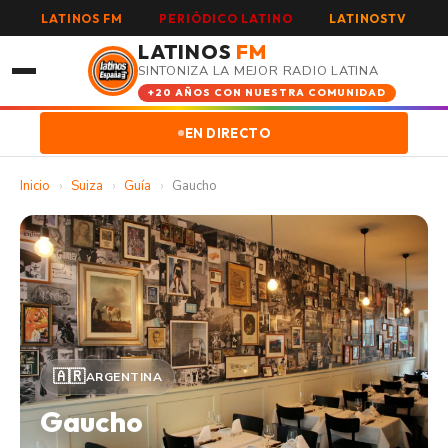
LATINOS FM
PERIÓDICO LATINO
LATINOSTV
LATINOS
FM
SINTONIZA LA MEJOR RADIO LATINA
+20 AÑOS CON NUESTRA COMUNIDAD
EN DIRECTO
Inicio
›
Suiza
›
Guía
›
Gaucho
🇦🇷
ARGENTINA
Gaucho