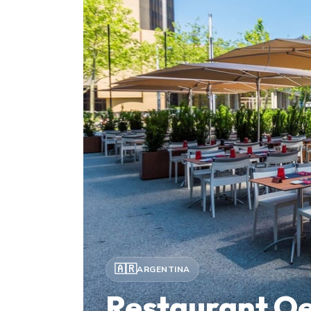
🇦🇷
ARGENTINA
Restaurant Oe