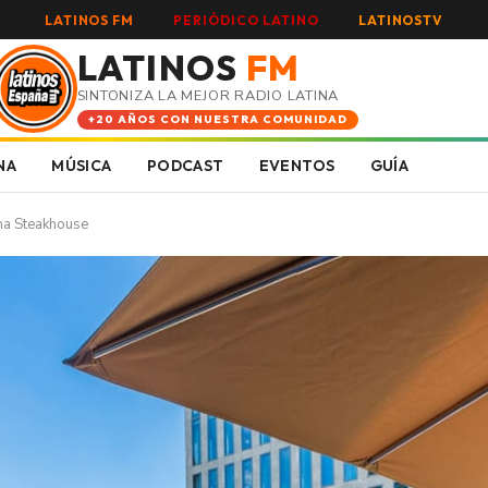
LATINOS FM
PERIÓDICO LATINO
LATINOSTV
LATINOS
FM
SINTONIZA LA MEJOR RADIO LATINA
+20 AÑOS CON NUESTRA COMUNIDAD
NA
MÚSICA
PODCAST
EVENTOS
GUÍA
ina Steakhouse