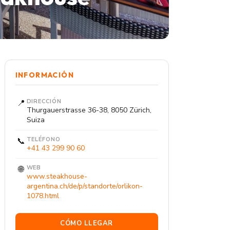
INFORMACIÓN
📍
DIRECCIÓN
Thurgauerstrasse 36-38, 8050 Zürich,
Suiza
📞
TELÉFONO
+41 43 299 90 60
🌐
WEB
www.steakhouse-
argentina.ch/de/p/standorte/orlikon-
1078.html
CÓMO LLEGAR