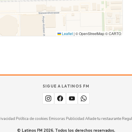
Leaflet
|
© OpenStreetMap © CARTO
SIGUE A LATINOS FM
rivacidad
·
Política de cookies
·
Emisoras
·
Publicidad
·
Añade tu restaurante
·
Regul
© Latinos FM 2026. Todos los derechos reservados.