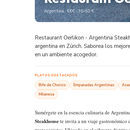
Argentina · €€€ · 35-60 €
Restaurant Oerlikon - Argentina Steakho
argentina en Zúrich. Saborea los mejore
en un ambiente acogedor.
PLATOS DESTACADOS
Bife de Chorizo
Empanadas Argentinas
Asad
Milanesa
Sumérgete en la esencia culinaria de Argentina
Steakhouse
te invita a un viaje gastronómico d
protagonistas. Ubicado en el vibrante distrito 