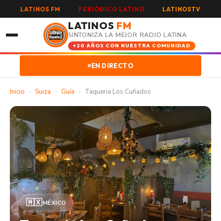
LATINOS FM
PERIÓDICO LATINO
LATINOSTV
LATINOS
FM
SINTONIZA LA MEJOR RADIO LATINA
+20 AÑOS CON NUESTRA COMUNIDAD
EN DIRECTO
Inicio
›
Suiza
›
Guía
›
Taqueria Los Cuñados
🇲🇽
MÉXICO