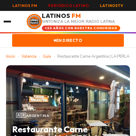
LATINOS FM
PERIÓDICO LATINO
LATINOSTV
LATINOS
FM
SINTONIZA LA MEJOR RADIO LATINA
+20 AÑOS CON NUESTRA COMUNIDAD
EN DIRECTO
Inicio
›
Valencia
›
Guía
›
Restaurante Carne Argentina | LA PERLA
🇦🇷
ARGENTINA
Restaurante Carne