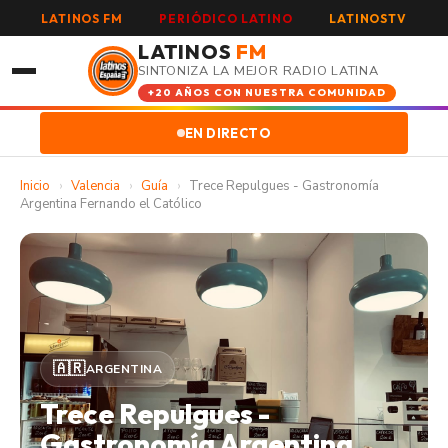
LATINOS FM
PERIÓDICO LATINO
LATINOSTV
LATINOS
FM
SINTONIZA LA MEJOR RADIO LATINA
+20 AÑOS CON NUESTRA COMUNIDAD
EN DIRECTO
Inicio
›
Valencia
›
Guía
›
Trece Repulgues - Gastronomía
Argentina Fernando el Católico
🇦🇷
ARGENTINA
Trece Repulgues -
Gastronomía Argentina