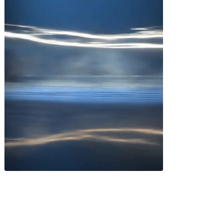
Miles buscan sabor latino
cada día
. No te quedes fuera.
Añade tu restaurante
GUÍA · ESPAÑA