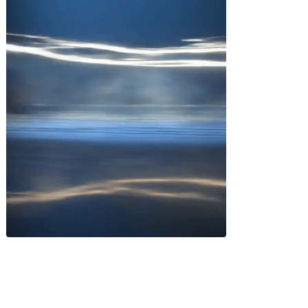
Miles buscan sabor latino
cada día
. No te quedes fuera.
Añade tu restaurante
GUÍA · ESPAÑA