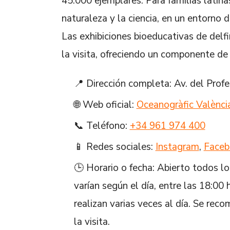
45.000 ejemplares. Para familias latin
naturaleza y la ciencia, en un entorno d
Las exhibiciones bioeducativas de delf
la visita, ofreciendo un componente de
📍 Dirección completa: Av. del Prof
🌐 Web oficial:
Oceanogràfic Valènci
📞 Teléfono:
+34 961 974 400
📱 Redes sociales:
Instagram
,
Faceb
🕒 Horario o fecha: Abierto todos los
varían según el día, entre las 18:00 
realizan varias veces al día. Se reco
la visita.