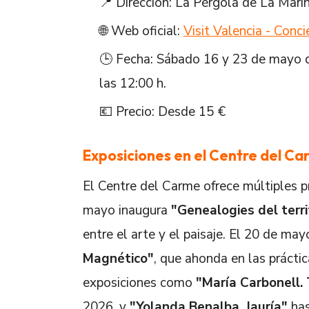
📍 Dirección: La Pérgola de La Marin
🌐 Web oficial:
Visit Valencia - Conc
🕒 Fecha: Sábado 16 y 23 de mayo d
las 12:00 h.
💶 Precio: Desde 15 €
Exposiciones en el Centre del C
El Centre del Carme ofrece múltiples p
mayo inaugura
"Genealogies del terri
entre el arte y el paisaje. El 20 de may
Magnético"
, que ahonda en las prácti
exposiciones como
"María Carbonell.
2026, y
"Yolanda Benalba. Jauría"
has