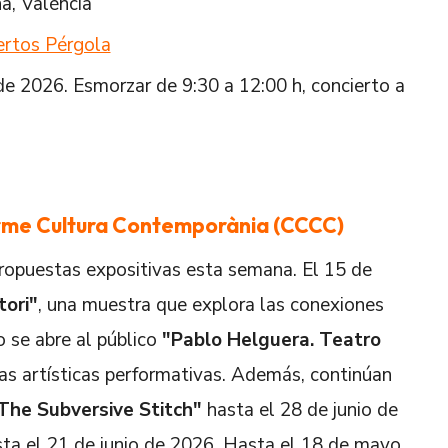
a, València
iertos Pérgola
e 2026. Esmorzar de 9:30 a 12:00 h, concierto a
arme Cultura Contemporània (CCCC)
ropuestas expositivas esta semana. El 15 de
tori"
, una muestra que explora las conexiones
o se abre al público
"Pablo Helguera. Teatro
cas artísticas performativas. Además, continúan
 The Subversive Stitch"
hasta el 28 de junio de
ta el 21 de junio de 2026. Hasta el 18 de mayo