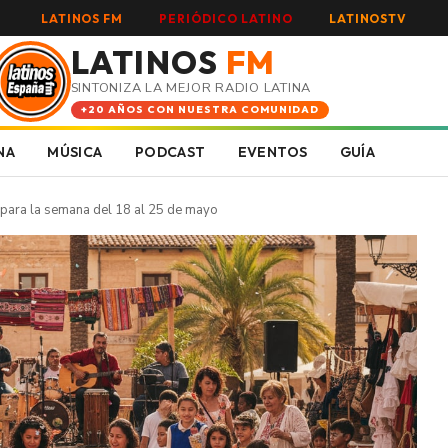
LATINOS FM
PERIÓDICO LATINO
LATINOSTV
LATINOS
FM
SINTONIZA LA MEJOR RADIO LATINA
+20 AÑOS CON NUESTRA COMUNIDAD
NA
MÚSICA
PODCAST
EVENTOS
GUÍA
 para la semana del 18 al 25 de mayo