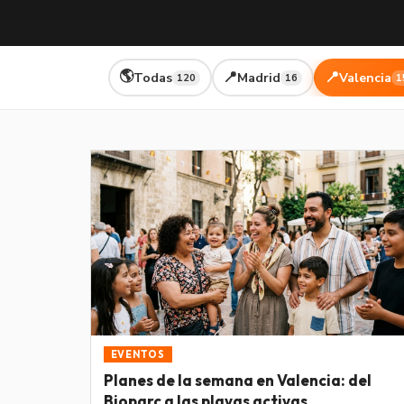
🌎
📍
📍
Todas
Madrid
Valencia
120
16
1
EVENTOS
Planes de la semana en Valencia: del
Bioparc a las playas activas