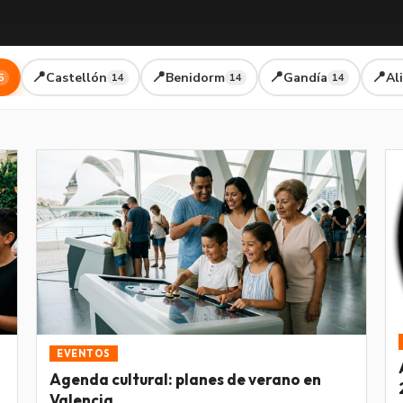
📍
📍
📍
📍
Castellón
Benidorm
Gandía
Al
5
14
14
14
EVENTOS
Agenda cultural: planes de verano en
Valencia