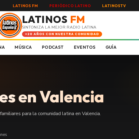
LATINOS FM
PERIÓDICO LATINO
LATINOSTV
LATINOS
FM
SINTONIZA LA MEJOR RADIO LATINA
+20 AÑOS CON NUESTRA COMUNIDAD
NA
MÚSICA
PODCAST
EVENTOS
GUÍA
es en Valencia
miliares para la comunidad latina en Valencia.
unes