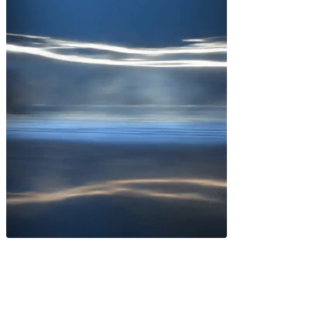
Miles buscan sabor latino
cada día
. No te quedes fuera.
Añade tu restaurante
GUÍA · ESPAÑA