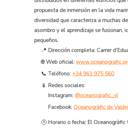
distribuidos en diferentes edificios q
propuesta de inmersión en la vida marin
diversidad que caracteriza a muchas d
asombro y el aprendizaje se fusionan, 
pequeños.
📍 Dirección completa: Carrer d'Edu
🌐 Web oficial:
www.oceanografic.or
📞 Teléfono:
+34 961 975 560
📱 Redes sociales:
Instagram:
@oceanografic_vl
Facebook:
Oceanogràfic de Valèn
🕒 Horario o fecha: El Oceanogràfic 