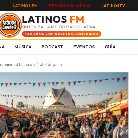
LATINOS FM
PERIÓDICO LATINO
LATINOSTV
LATINOS
FM
SINTONIZA LA MEJOR RADIO LATINA
+20 AÑOS CON NUESTRA COMUNIDAD
NA
MÚSICA
PODCAST
EVENTOS
GUÍA
omunidad latina del 1 al 7 de junio