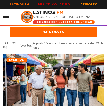
LATINOS FM
PERIÓDICO LATINO
LATINOSTV
LATINOS
FM
SINTONIZA LA MEJOR RADIO LATINA
+20 AÑOS CON NUESTRA COMUNIDAD
EN DIRECTO
LATINOS
Agenda Valencia: Planes para la semana del 29 de
/
Eventos
/
FM
junio
EVENTOS