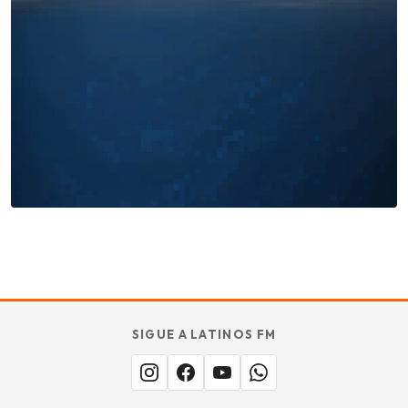
Miles buscan sabor latino
cada día
. No te quedes fuera.
Añade tu restaurante
GUÍA · ESPAÑA
SABOR
TU
SIGUE A LATINOS FM
MERECE
aquí.
ESTAR