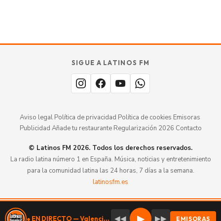
GUÍA · ESPAÑA
SABOR
TU
SIGUE A LATINOS FM
MERECE
aquí.
ESTAR
Aviso legal
·
Política de privacidad
·
Política de cookies
·
Emisoras
·
Publicidad
·
Añade tu restaurante
·
Regularización 2026
·
Contacto
© Latinos FM 2026. Todos los derechos reservados.
La radio latina número 1 en España. Música, noticias y entretenimiento
para la comunidad latina las 24 horas, 7 días a la semana.
latinosfm.es
Valencia
107.9 DAB+
▶
◀◀
▶▶
● EN DIRECTO — Valencia 107.9 DAB+
EMISORAS