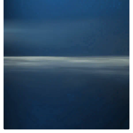
Miles buscan sabor latino
cada día
. No te quedes fuera.
Añade tu restaurante