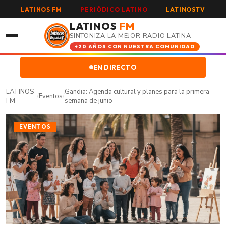
LATINOS FM
PERIÓDICO LATINO
LATINOSTV
LATINOS
FM
SINTONIZA LA MEJOR RADIO LATINA
+20 AÑOS CON NUESTRA COMUNIDAD
EN DIRECTO
LATINOS
Gandia: Agenda cultural y planes para la primera
/
Eventos
/
FM
semana de junio
EVENTOS