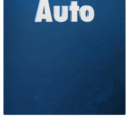
Miles buscan sabor latino
cada día
. No te quedes fuera.
Añade tu restaurante