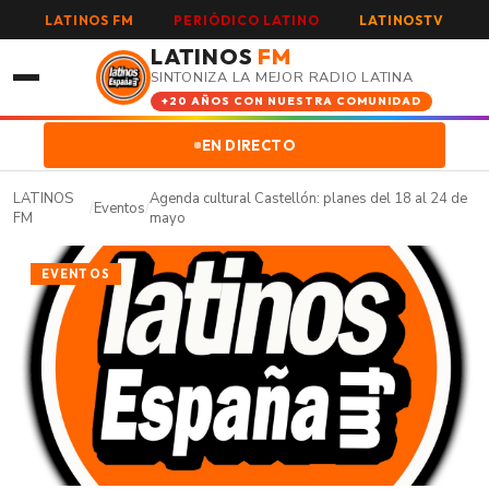
LATINOS FM
PERIÓDICO LATINO
LATINOSTV
LATINOS
FM
SINTONIZA LA MEJOR RADIO LATINA
+20 AÑOS CON NUESTRA COMUNIDAD
EN DIRECTO
LATINOS
Agenda cultural Castellón: planes del 18 al 24 de
/
Eventos
/
FM
mayo
EVENTOS