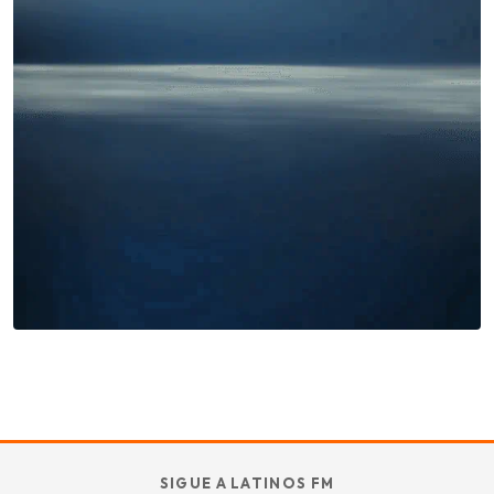
Miles buscan sabor latino
cada día
. No te quedes fuera.
Añade tu restaurante
GUÍA · ESPAÑA
SABOR
TU
SIGUE A LATINOS FM