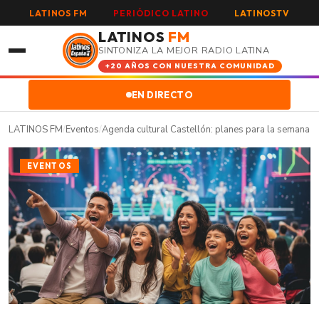
LATINOS FM
PERIÓDICO LATINO
LATINOSTV
LATINOS
FM
SINTONIZA LA MEJOR RADIO LATINA
+20 AÑOS CON NUESTRA COMUNIDAD
EN DIRECTO
LATINOS FM
/
Eventos
/
Agenda cultural Castellón: planes para la semana
EVENTOS