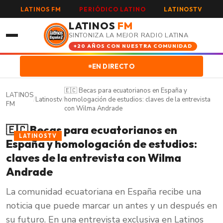
LATINOS FM
PERIÓDICO LATINO
LATINOSTV
LATINOS
FM
SINTONIZA LA MEJOR RADIO LATINA
+20 AÑOS CON NUESTRA COMUNIDAD
EN DIRECTO
🇪🇨 Becas para ecuatorianos en España y
LATINOS
/
Latinostv
/
homologación de estudios: claves de la entrevista
FM
con Wilma Andrade
🇪🇨 Becas para ecuatorianos en
LATINOSTV
España y homologación de estudios:
claves de la entrevista con Wilma
Andrade
La comunidad ecuatoriana en España recibe una
noticia que puede marcar un antes y un después en
su futuro. En una entrevista exclusiva en Latinos