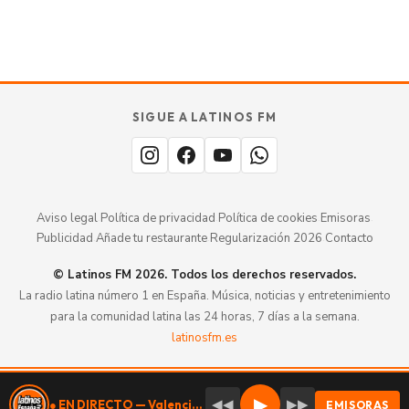
GUÍA · ESPAÑA
SABOR
TU
SIGUE A LATINOS FM
MERECE
aquí.
ESTAR
Aviso legal
·
Política de privacidad
·
Política de cookies
·
Emisoras
·
Publicidad
·
Añade tu restaurante
·
Regularización 2026
·
Contacto
© Latinos FM 2026. Todos los derechos reservados.
La radio latina número 1 en España. Música, noticias y entretenimiento
para la comunidad latina las 24 horas, 7 días a la semana.
latinosfm.es
Valencia
107.9 DAB+
▶
◀◀
▶▶
● EN DIRECTO — Valencia 107.9 DAB+
EMISORAS