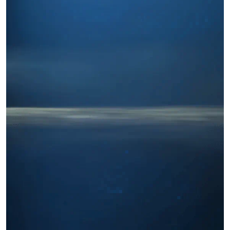
Miles buscan sabor latino
cada día
. No te quedes fuera.
Añade tu restaurante