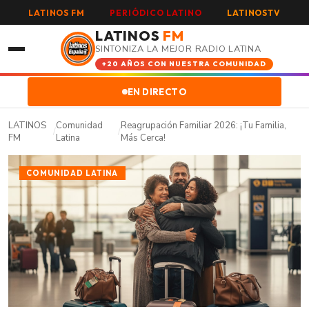
LATINOS FM
PERIÓDICO LATINO
LATINOSTV
LATINOS
FM
SINTONIZA LA MEJOR RADIO LATINA
+20 AÑOS CON NUESTRA COMUNIDAD
EN DIRECTO
LATINOS
Comunidad
Reagrupación Familiar 2026: ¡Tu Familia,
/
/
FM
Latina
Más Cerca!
COMUNIDAD LATINA