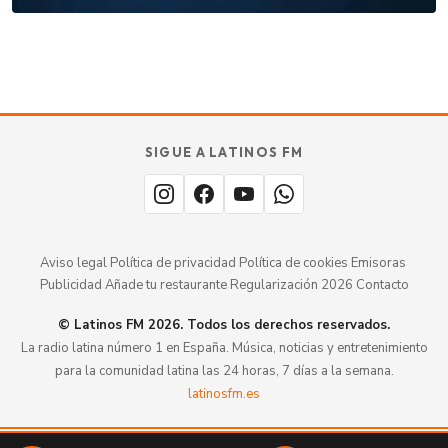
GUÍA · ESPAÑA
SABOR
TU
SIGUE A LATINOS FM
MERECE
aquí.
ESTAR
Aviso legal
·
Política de privacidad
·
Política de cookies
·
Emisoras
·
Publicidad
·
Añade tu restaurante
·
Regularización 2026
·
Contacto
© Latinos FM 2026. Todos los derechos reservados.
La radio latina número 1 en España. Música, noticias y entretenimiento
para la comunidad latina las 24 horas, 7 días a la semana.
latinosfm.es