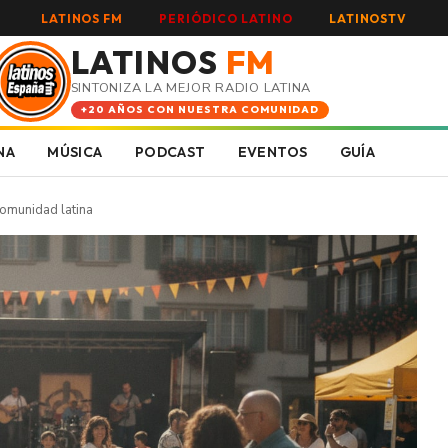
LATINOS FM
PERIÓDICO LATINO
LATINOSTV
LATINOS
FM
SINTONIZA LA MEJOR RADIO LATINA
+20 AÑOS CON NUESTRA COMUNIDAD
NA
MÚSICA
PODCAST
EVENTOS
GUÍA
comunidad latina