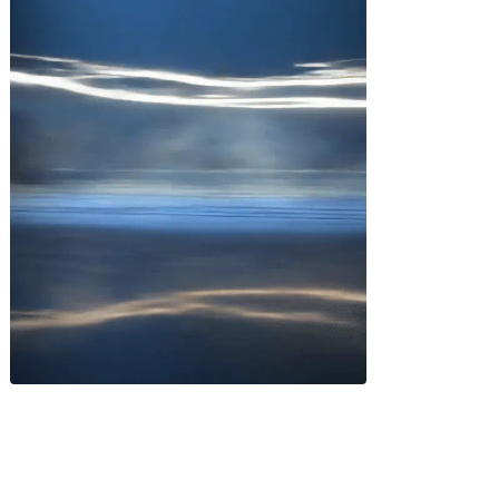
Miles buscan sabor latino
cada día
. No te quedes fuera.
Añade tu restaurante
GUÍA · ESPAÑA